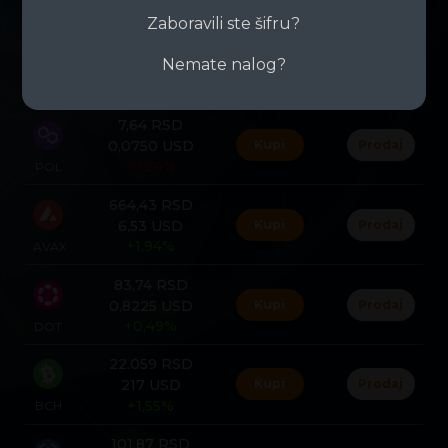
+2,89%
SOL
Zaboravili ste šifru?
60.385 RSD
Nemate nalog?
593 USD
Kupi
Prodaj
+0,44%
BNB
7,64 RSD
0,0750 USD
Kupi
Prodaj
-0,24%
POL
664,43 RSD
6,53 USD
Kupi
Prodaj
+1,94%
AVAX
83,74 RSD
0,8225 USD
Kupi
Prodaj
+0,49%
DOT
22.059 RSD
217 USD
Kupi
Prodaj
+1,55%
BCH
101,87 RSD