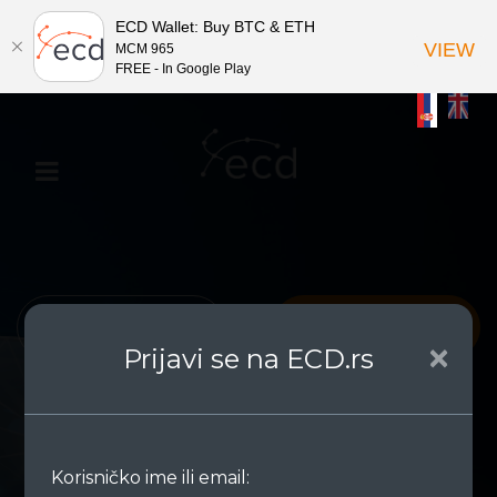
ECD Wallet: Buy BTC & ETH
VIEW
MCM 965
FREE - In Google Play
Uloguj se
Registruj se
✕
Prijavi se na ECD.rs
Izaberite tip digitalne imovine
Korisničko ime ili email: