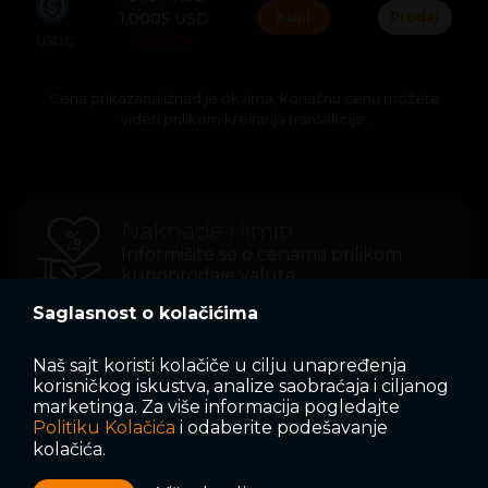
1,0005 USD
Kupi
Prodaj
-0,02%
USDC
Cena prikazana iznad je okvirna, konačnu cenu možete
videti prilikom kreiranja transakcije.
Naknade i limiti
Informišite se o cenama prilikom
kupoprodaje valuta
Saglasnost o kolačićima
FAQ
Naš sajt koristi kolačiče u cilju unapređenja
Zbog izazova sa prijemom dinarskih transakcija,
korisničkog iskustva, analize saobraćaja i ciljanog
Često postavljana pitanja
kupovina na menjačnici je privremeno onemogućena, a
marketinga. Za više informacija pogledajte
depozit dinara na ECD Wallet će biti vidljiv nakon
Politiku Kolačića
i odaberite podešavanje
otklanjanja problema. Sve ostale usluge rade
kolačića.
neometano. Hvala na razumevanju.